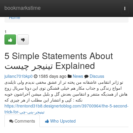
Home
bookmarkstime
Togg
navi
Home
1
5 Simple Statements About
تینیجر چیست Explained
julianc701bkp0
1585 days ago
News
Discuss
تو ژانر انتقامی عاشقانه من پخته تر از عشق مخفی ندیدم ولی تایلندی
امواج زندگی و جذاب مکار هم خیلی قشنگن توی این دوتا سریال زوج
هاش از همدیگه متنفر و انتقامین بعدش گل و بلبل میشن آخراشون خوبه
نکته : کپی و انتشار این مطلب از هر چیزی که
https://trentond31b8.designertoblog.com/39700964/the-5-second-
trick-for-تینیجر-ینی-چی
Comments
Who Upvoted