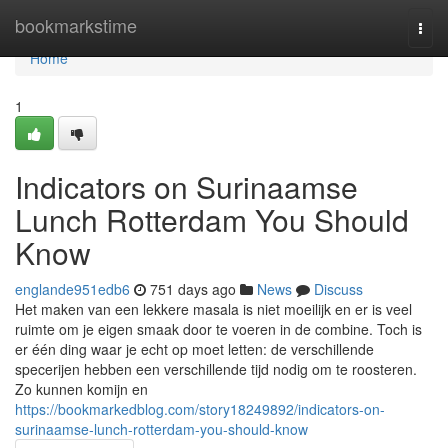
Home
bookmarkstime
Togg
navi
Home
1
Indicators on Surinaamse
Lunch Rotterdam You Should
Know
englande951edb6
751 days ago
News
Discuss
Het maken van een lekkere masala is niet moeilijk en er is veel
ruimte om je eigen smaak door te voeren in de combine. Toch is
er één ding waar je echt op moet letten: de verschillende
specerijen hebben een verschillende tijd nodig om te roosteren.
Zo kunnen komijn en
https://bookmarkedblog.com/story18249892/indicators-on-
surinaamse-lunch-rotterdam-you-should-know