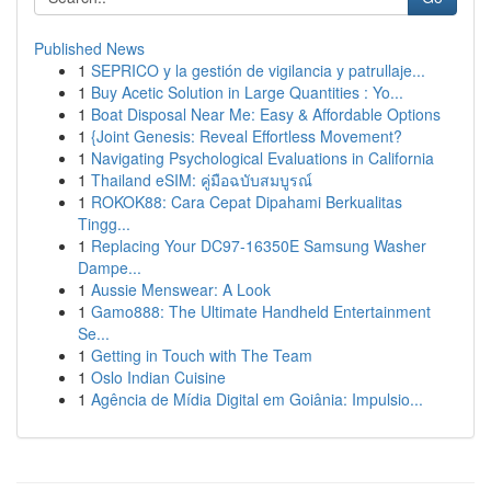
Published News
1
SEPRICO y la gestión de vigilancia y patrullaje...
1
Buy Acetic Solution in Large Quantities : Yo...
1
Boat Disposal Near Me: Easy & Affordable Options
1
{Joint Genesis: Reveal Effortless Movement?
1
Navigating Psychological Evaluations in California
1
Thailand eSIM: คู่มือฉบับสมบูรณ์
1
ROKOK88: Cara Cepat Dipahami Berkualitas
Tingg...
1
Replacing Your DC97-16350E Samsung Washer
Dampe...
1
Aussie Menswear: A Look
1
Gamo888: The Ultimate Handheld Entertainment
Se...
1
Getting in Touch with The Team
1
Oslo Indian Cuisine
1
Agência de Mídia Digital em Goiânia: Impulsio...