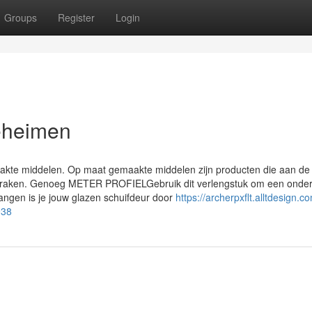
Groups
Register
Login
eheimen
maakte middelen. Op maat gemaakte middelen zijn producten die aan de
 geraken. Genoeg METER PROFIELGebruik dit verlengstuk om een onder
langen is je jouw glazen schuifdeur door
https://archerpxflt.alltdesign.c
938