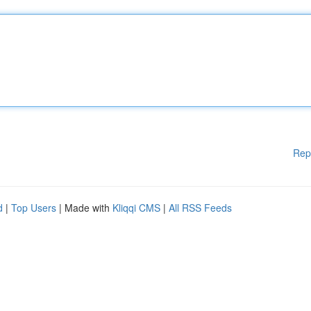
Rep
d
|
Top Users
| Made with
Kliqqi CMS
|
All RSS Feeds