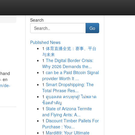
Search
Go
Published News
1
体育直播全览：赛事、平台
与未来
1
The Digital Border Crisis:
Why 2026 Demands the...
1
can be a Paid Bitcoin Signal
 hand
provider Worth It ...
- en
1
Smart Dropshipping: The
om/de-
Total Phrase Res...
1
ดูบอลสด ครบทุกคู่! ไม่พลาด
ช็อตสำคัญ
1
State of Arizona Termite
and Flying Ants: A...
1
Discount Timber Pallets For
Purchase : You...
1
Mardi89: Your Ultimate