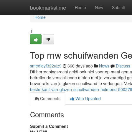
Home
bookmarkstime
Home
New
Submit
Home
1
Top rnw schuifwanden G
smedleyf322ujz9
666 days ago
News
Discuss
Dit herroepingsrecht geldt ook niet voor op maat ge
betreffende verschillende maten met je vervaardigd
bovenrails van je glazen schuifwand te verlengen. Ver
beste-kant-van-glazen-schuifwanden-helmond-50027
Comments
Who Upvoted
Comments
Submit a Comment