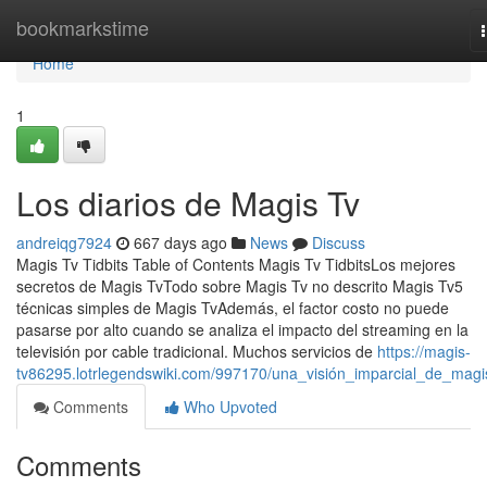
Home
bookmarkstime
Home
1
Los diarios de Magis Tv
andreiqg7924
667 days ago
News
Discuss
Magis Tv Tidbits Table of Contents Magis Tv TidbitsLos mejores
secretos de Magis TvTodo sobre Magis Tv no descrito Magis Tv5
técnicas simples de Magis TvAdemás, el factor costo no puede
pasarse por alto cuando se analiza el impacto del streaming en la
televisión por cable tradicional. Muchos servicios de
https://magis-
tv86295.lotrlegendswiki.com/997170/una_visión_imparcial_de_magi
Comments
Who Upvoted
Comments