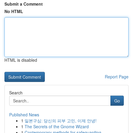
Submit a Comment
No HTML
HTML is disabled
Report Page
Search
Go
Published News
1
일본구심: 당신의 피부 고민, 이제 안녕!
1
The Secrets of the Gnome Wizard
1
Contemporary methods for safeguarding