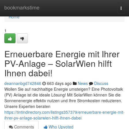
Home
bookmarkstime
Togg
navi
Home
1
Erneuerbare Energie mit Ihrer
PV-Anlage – SolarWien hilft
Ihnen dabei!
deannanbgd742846
663 days ago
News
Discuss
Wollen Sie auf nachhaltige Energie umsteigen? Eine Photovoltaik
(PV) Anlage ist die ideale Lösung! Mit SolarWien können Sie die
Sonnenenergie effektiv nutzen und Ihre Stromkosten reduzieren.
Unsere Experten beraten
https://tintindirectory.com/listings357379/erneuerbare-energie-mit-
ihrer-pv-anlage-solarwien-hilft-ihnen-dabei
Comments
Who Upvoted