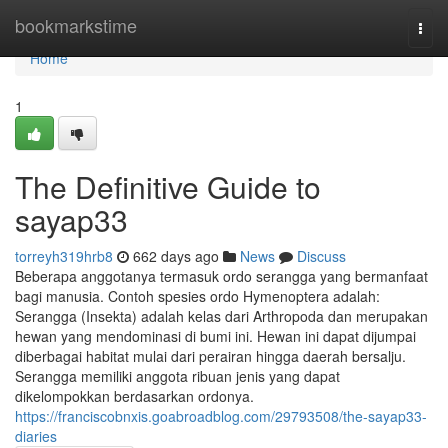
Home
bookmarkstime
Togg
navi
Home
1
The Definitive Guide to
sayap33
torreyh319hrb8
662 days ago
News
Discuss
Beberapa anggotanya termasuk ordo serangga yang bermanfaat
bagi manusia. Contoh spesies ordo Hymenoptera adalah:
Serangga (Insekta) adalah kelas dari Arthropoda dan merupakan
hewan yang mendominasi di bumi ini. Hewan ini dapat dijumpai
diberbagai habitat mulai dari perairan hingga daerah bersalju.
Serangga memiliki anggota ribuan jenis yang dapat
dikelompokkan berdasarkan ordonya.
https://franciscobnxis.goabroadblog.com/29793508/the-sayap33-
diaries