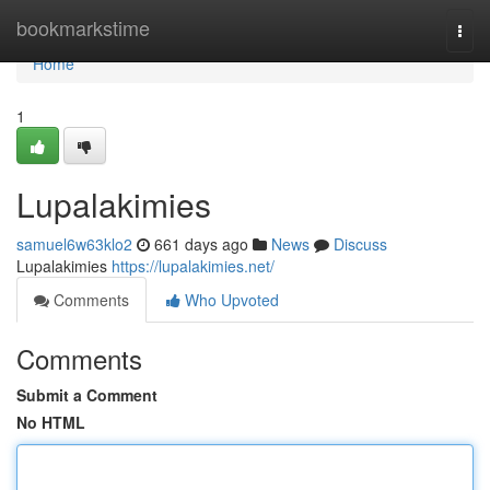
Home
bookmarkstime
Togg
navi
Home
1
Lupalakimies
samuel6w63klo2
661 days ago
News
Discuss
Lupalakimies
https://lupalakimies.net/
Comments
Who Upvoted
Comments
Submit a Comment
No HTML