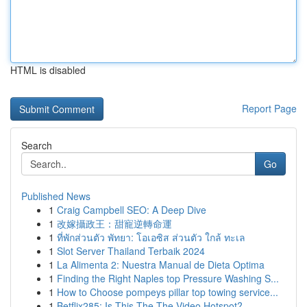
HTML is disabled
Report Page
Search
Go
Published News
1
Craig Campbell SEO: A Deep Dive
1
改嫁攝政王：甜寵逆轉命運
1
ที่พักส่วนตัว พัทยา: โอเอซิส ส่วนตัว ใกล้ ทะเล
1
Slot Server Thailand Terbaik 2024
1
La Alimenta 2: Nuestra Manual de Dieta Optima
1
Finding the Right Naples top Pressure Washing S...
1
How to Choose pompeys pillar top towing service...
1
Betflix285: Is This The The Video Hotspot?