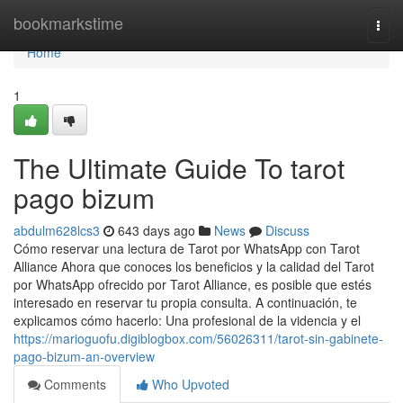
Home
bookmarkstime
Togg
navi
Home
1
The Ultimate Guide To tarot
pago bizum
abdulm628lcs3
643 days ago
News
Discuss
Cómo reservar una lectura de Tarot por WhatsApp con Tarot
Alliance Ahora que conoces los beneficios y la calidad del Tarot
por WhatsApp ofrecido por Tarot Alliance, es posible que estés
interesado en reservar tu propia consulta. A continuación, te
explicamos cómo hacerlo: Una profesional de la videncia y el
https://marioguofu.digiblogbox.com/56026311/tarot-sin-gabinete-
pago-bizum-an-overview
Comments
Who Upvoted