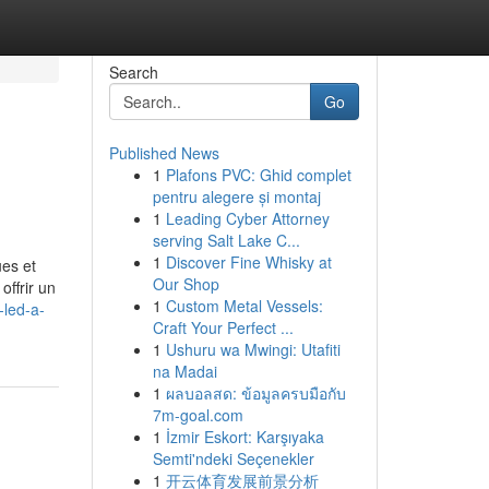
Search
Go
Published News
1
Plafons PVC: Ghid complet
pentru alegere și montaj
1
Leading Cyber Attorney
serving Salt Lake C...
1
Discover Fine Whisky at
ues et
Our Shop
offrir un
1
Custom Metal Vessels:
-led-a-
Craft Your Perfect ...
1
Ushuru wa Mwingi: Utafiti
na Madai
1
ผลบอลสด: ข้อมูลครบมือกับ
7m-goal.com
1
İzmir Eskort: Karşıyaka
Semti'ndeki Seçenekler
1
开云体育发展前景分析