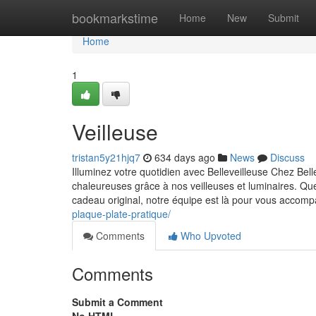
Home
bookmarkstime
Home
New
Submit
Home
1
Veilleuse
tristan5y21hjq7
634 days ago
News
Discuss
Illuminez votre quotidien avec Belleveilleuse Chez Be
chaleureuses grâce à nos veilleuses et luminaires. Que
cadeau original, notre équipe est là pour vous accom
plaque-plate-pratique/
Comments
Who Upvoted
Comments
Submit a Comment