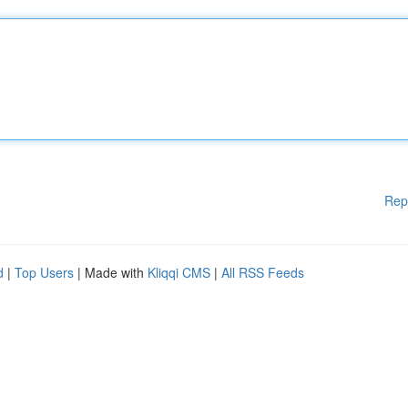
Rep
d
|
Top Users
| Made with
Kliqqi CMS
|
All RSS Feeds