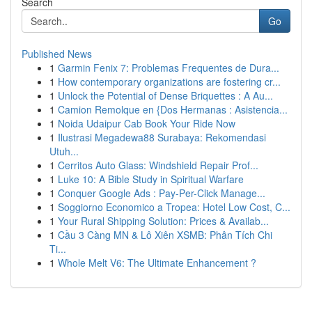
Search
Go
Published News
1
Garmin Fenix 7: Problemas Frequentes de Dura...
1
How contemporary organizations are fostering cr...
1
Unlock the Potential of Dense Briquettes : A Au...
1
Camion Remolque en {Dos Hermanas : Asistencia...
1
Noida Udaipur Cab Book Your Ride Now
1
Ilustrasi Megadewa88 Surabaya: Rekomendasi
Utuh...
1
Cerritos Auto Glass: Windshield Repair Prof...
1
Luke 10: A Bible Study in Spiritual Warfare
1
Conquer Google Ads : Pay-Per-Click Manage...
1
Soggiorno Economico a Tropea: Hotel Low Cost, C...
1
Your Rural Shipping Solution: Prices & Availab...
1
Cầu 3 Càng MN & Lô Xiên XSMB: Phân Tích Chi
Ti...
1
Whole Melt V6: The Ultimate Enhancement ?