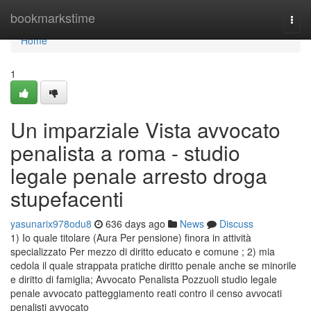
Home
bookmarkstime
Togg
navi
Home
1
Un imparziale Vista avvocato
penalista a roma - studio
legale penale arresto droga
stupefacenti
yasunarix978odu8
636 days ago
News
Discuss
1) Io quale titolare (Aura Per pensione) finora in attività
specializzato Per mezzo di diritto educato e comune ; 2) mia
cedola il quale strappata pratiche diritto penale anche se minorile
e diritto di famiglia; Avvocato Penalista Pozzuoli studio legale
penale avvocato patteggiamento reati contro il censo avvocati
penalisti avvocato