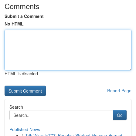
Comments
Submit a Comment
No HTML
HTML is disabled
Report Page
Search
Go
Published News
1
Trik Winrate777: Bongkar Strategi Menang Permai...