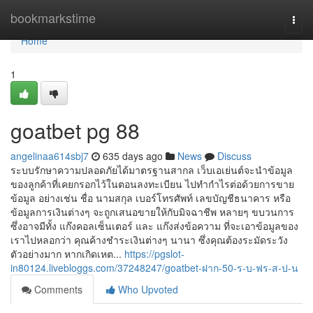
Home
bookmarkstime
Togg
navi
Home
1
goatbet pg 88
angelinaa614sbj7
635 days ago
News
Discuss
ระบบรักษาความปลอดภัยได้มาตรฐานสากล เว็บเอเย่นต์จะนำข้อมูล
ของลูกค้าที่เคยกรอกไว้ในตอนลงทะเบียน ไปทำกำไรต่อด้วยการขาย
ข้อมูล อย่างเช่น ชื่อ นามสกุล เบอร์โทรศัพท์ เลขบัญชีธนาคาร หรือ
ข้อมูลการเงินต่างๆ จะถูกเสนอขายให้กับมิจฉาชีพ หลายๆ ขบวนการ
ซึ่งอาจมีทั้ง แก๊งคอลเซ็นเตอร์ และ แก๊งส่งข้อความ ที่จะเอาข้อมูลของ
เราไปหลอกว่า คุณค้างชำระเงินต่างๆ นานา ซึ่งคุณต้องระมัดระวัง
ตัวอย่างมาก หากเกิดเหต...
https://pgslot-
in80124.livebloggs.com/37248247/goatbet-ฝาก-50-ร-บ-ฟร-ส-ป-น
Comments
Who Upvoted