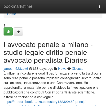
Home
bookmarkstime
Togg
navi
Home
1
I avvocato penale a milano -
studio legale diritto penale
avvocato penalista Diaries
jamesm528zbz6
636 days ago
News
Discuss
È influente ricordare le quali il padronanza e la vendita tra droghe
sono reati penali e possono implicare conseguenze severe, entro
cui l'arresto, l'incarcerazione e una Contravvenzione. Ha
approfondito la materiale penale di sbieco la investigazione e le
pubblicazioni che contributi Con importanti riviste scientifiche,
altresì partecipando a convegni e
https://modernbookmarks.com/story18232248/i-principi-