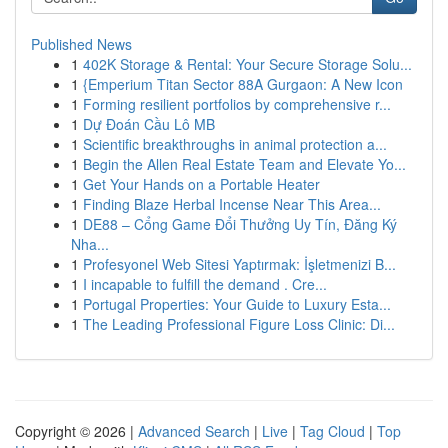
Published News
1
402K Storage & Rental: Your Secure Storage Solu...
1
{Emperium Titan Sector 88A Gurgaon: A New Icon
1
Forming resilient portfolios by comprehensive r...
1
Dự Đoán Cầu Lô MB
1
Scientific breakthroughs in animal protection a...
1
Begin the Allen Real Estate Team and Elevate Yo...
1
Get Your Hands on a Portable Heater
1
Finding Blaze Herbal Incense Near This Area...
1
DE88 – Cổng Game Đổi Thưởng Uy Tín, Đăng Ký
Nha...
1
Profesyonel Web Sitesi Yaptırmak: İşletmenizi B...
1
I incapable to fulfill the demand . Cre...
1
Portugal Properties: Your Guide to Luxury Esta...
1
The Leading Professional Figure Loss Clinic: Di...
Copyright © 2026 |
Advanced Search
|
Live
|
Tag Cloud
|
Top