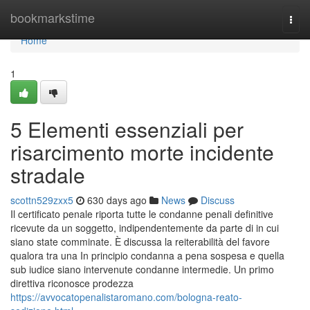
Home
bookmarkstime
Togg
navi
Home
1
5 Elementi essenziali per
risarcimento morte incidente
stradale
scottn529zxx5
630 days ago
News
Discuss
Il certificato penale riporta tutte le condanne penali definitive
ricevute da un soggetto, indipendentemente da parte di in cui
siano state comminate. È discussa la reiterabilità del favore
qualora tra una In principio condanna a pena sospesa e quella
sub iudice siano intervenute condanne intermedie. Un primo
direttiva riconosce prodezza
https://avvocatopenalistaromano.com/bologna-reato-