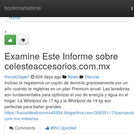
Home
bookmarkstime
T
n
Home
1
Examine Este Informe sobre
celesteaccesorios.com.mx
theoj420jqw7
609 days ago
News
Discuss
Incluso te regalamos un cupón de dominio graciosamente por un
año cuando te registras en un plan Premium anual. Las lavadoras
son fundamentales para optimizar el uso de energía y agua en el
hogar. La Whirlpool de 17 kg y la Whirlpool de 19 kg son
perfectas para bañar grandes
https://bazaridealcommx45554.blogaritma.com/30035117/tusmasco
com-mx-misterios
Comments
Who Upvoted