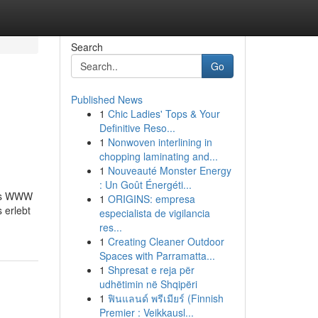
Search
Go
Published News
1
Chic Ladies' Tops & Your
Definitive Reso...
1
Nonwoven interlining in
chopping laminating and...
1
Nouveauté Monster Energy
: Un Goût Énergéti...
 des WWW
1
ORIGINS: empresa
 erlebt
especialista de vigilancia
res...
1
Creating Cleaner Outdoor
Spaces with Parramatta...
1
Shpresat e reja për
udhëtimin në Shqipëri
1
ฟินแลนด์ พรีเมียร์ (Finnish
Premier : Veikkausl...