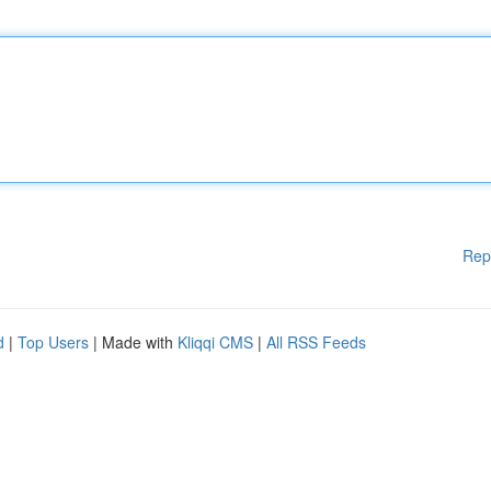
Rep
d
|
Top Users
| Made with
Kliqqi CMS
|
All RSS Feeds