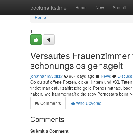
Home
bookmarkstime
Home
New
Submit
Home
1
Versautes Frauenzimmer w
schonungslos genagelt
jonathann530irz7
604 days ago
News
Discuss
Ob du auf offene Fotzen, dicke Hintern und XXL Titte
findet man dafür zahlreiche geile Pornos mit tabulose
haben, wie hammermäßig die sexy Pornostars beim 
Comments
Who Upvoted
Comments
Submit a Comment