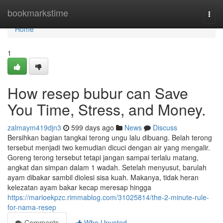
Home
bookmarkstime
Togg
navi
Home
1
How resep bubur can Save
You Time, Stress, and Money.
zalmaym419djn3
599 days ago
News
Discuss
Bersihkan bagian tangkai terong ungu lalu dibuang. Belah terong
tersebut menjadi two kemudian dicuci dengan air yang mengalir.
Goreng terong tersebut tetapi jangan sampai terlalu matang,
angkat dan simpan dalam 1 wadah. Setelah menyusut, barulah
ayam dibakar sambil diolesi sisa kuah. Makanya, tidak heran
kelezatan ayam bakar kecap meresap hingga
https://marioekpzc.rimmablog.com/31025814/the-2-minute-rule-
for-nama-resep
Comments
Who Upvoted