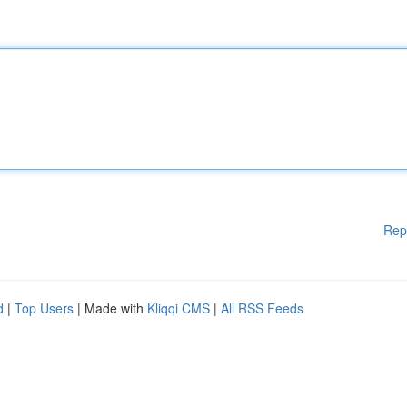
Rep
d
|
Top Users
| Made with
Kliqqi CMS
|
All RSS Feeds