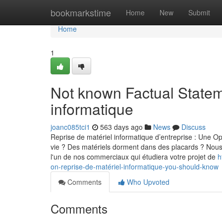
Home
bookmarkstime
Home
New
Submit
Home
1
Not known Factual Statem
informatique
joanc085tci1
563 days ago
News
Discuss
Reprise de matériel informatique d’entreprise : Une Opti
vie ? Des matériels dorment dans des placards ? Nous
l'un de nos commerciaux qui étudiera votre projet de
h
on-reprise-de-matériel-informatique-you-should-know
Comments
Who Upvoted
Comments