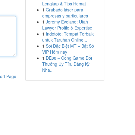
Lengkap & Tips Hemat
1
Grabado láser para
empresas y particulares
1
Jeremy Eveland: Utah
Lawyer Profile & Expertise
1
Indototo: Tempat Terbaik
untuk Taruhan Online...
1
Soi Đặc Biệt MT – Bật Số
VIP Hôm nay
1
DE88 – Cổng Game Đổi
Thưởng Uy Tín, Đăng Ký
Nha...
ort Page