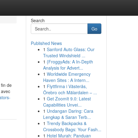
Search
Go
Published News
1
Sanford Auto Glass: Our
Trusted Windshield ...
1
{FroggyAds: A In-Depth
Analysis for Advert...
1
Worldwide Emergency
Haven Sites : A Intern...
 fin de
1
Flyttfirma i Västerås,
t avec
Örebro och Mälardalen – ...
ators-
1
Get ZoomIt 9.0: Latest
Capabilities Unvei...
1
Undangan Daring: Cara
Lengkap & Saran Terb...
1
Trendy Backpacks &
Crossbody Bags: Your Fash...
1
Hotel Murah: Panduan