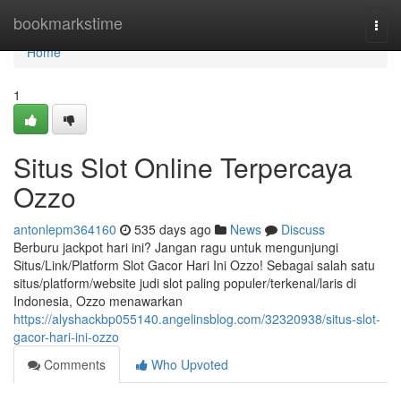
Home
bookmarkstime
Togg
navi
Home
1
Situs Slot Online Terpercaya
Ozzo
antonlepm364160
535 days ago
News
Discuss
Berburu jackpot hari ini? Jangan ragu untuk mengunjungi
Situs/Link/Platform Slot Gacor Hari Ini Ozzo! Sebagai salah satu
situs/platform/website judi slot paling populer/terkenal/laris di
Indonesia, Ozzo menawarkan
https://alyshackbp055140.angelinsblog.com/32320938/situs-slot-
gacor-hari-ini-ozzo
Comments
Who Upvoted