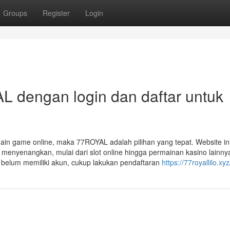
Groups
Register
Login
L dengan login dan daftar untuk
ain game online, maka 77ROYAL adalah pilihan yang tepat. Website in
menyenangkan, mulai dari slot online hingga permainan kasino lainny
 belum memiliki akun, cukup lakukan pendaftaran
https://77royallilo.xyz