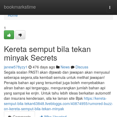
Home
bookmarkstime
Togg
navi
Home
1
Kereta semput bila tekan
minyak Secrets
janew578yzy1
476 days ago
News
Discuss
Segala soalan PASTI akan dijawab dan jawapan akan menyusul
seberapa segera,sila kembali semula untuk melihat jawapan!
Penapis bahan api yang tersumbat juga boleh menyebabkan
aliran bahan api terganggu, mengurangkan jumlah bahan api
yang sampai ke enjin. Untuk tahu lebih ideas berkaitan automotif
dan insurans kenderaan, sila ke laman site Bjak
https://kereta-
semput-bila-tekan63848.livebloggs.com/40874955/rumored-buzz-
on-kereta-semput-bila-tekan-minyak
Comments
Who Upvoted