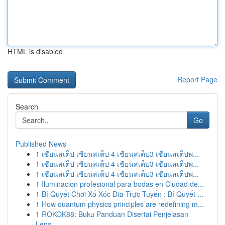
HTML is disabled
Report Page
Search
Go
Published News
1
เซียนสเต็ป เซียนสเต็ป 4 เซียนสเต็ป3 เซียนสเต็ปพ...
1
เซียนสเต็ป เซียนสเต็ป 4 เซียนสเต็ป3 เซียนสเต็ปพ...
1
เซียนสเต็ป เซียนสเต็ป 4 เซียนสเต็ป3 เซียนสเต็ปพ...
1
Iluminacion profesional para bodas en Ciudad de...
1
Bí Quyết Chơi Xổ Xóc Đĩa Trực Tuyến : Bí Quyết ...
1
How quantum physics principles are redefining m...
1
ROKOK88: Buku Panduan Disertai Penjelasan
Leng...