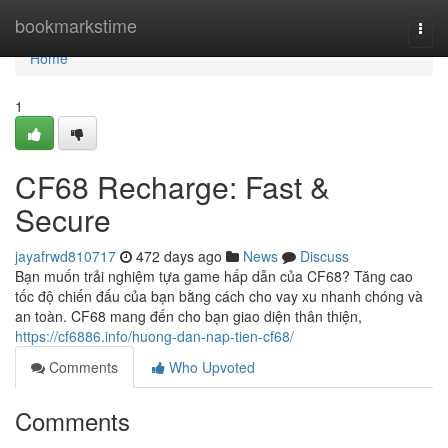
Home
bookmarkstime
Togg
navi
Home
1
CF68 Recharge: Fast &
Secure
jayafrwd810717
472 days ago
News
Discuss
Bạn muốn trải nghiệm tựa game hấp dẫn của CF68? Tăng cao
tốc độ chiến đấu của bạn bằng cách cho vay xu nhanh chóng và
an toàn. CF68 mang đến cho bạn giao diện thân thiện,
https://cf6886.info/huong-dan-nap-tien-cf68/
Comments
Who Upvoted
Comments