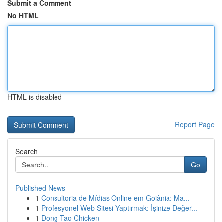
Submit a Comment
No HTML
HTML is disabled
Report Page
Search
Go
Published News
1
Consultoria de Mídias Online em Goiânia: Ma...
1
Profesyonel Web Sitesi Yaptırmak: İşinize Değer...
1
Dong Tao Chicken