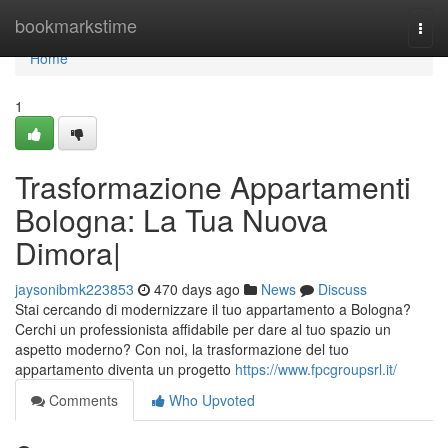
Home
bookmarkstime
Togg
navi
Home
1
Trasformazione Appartamenti
Bologna: La Tua Nuova
Dimora|
jaysonibmk223853
470 days ago
News
Discuss
Stai cercando di modernizzare il tuo appartamento a Bologna?
Cerchi un professionista affidabile per dare al tuo spazio un
aspetto moderno? Con noi, la trasformazione del tuo
appartamento diventa un progetto
https://www.fpcgroupsrl.it/
Comments
Who Upvoted