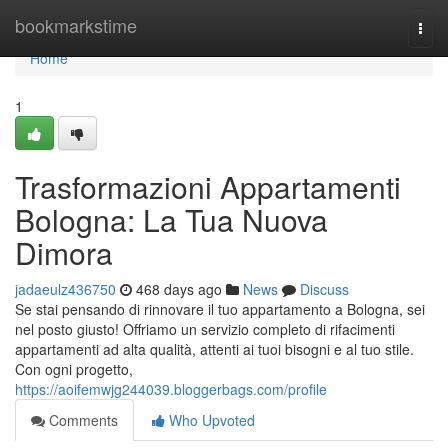
Home
bookmarkstime
Togg
navi
Home
1
Trasformazioni Appartamenti
Bologna: La Tua Nuova
Dimora
jadaeulz436750
468 days ago
News
Discuss
Se stai pensando di rinnovare il tuo appartamento a Bologna, sei
nel posto giusto! Offriamo un servizio completo di rifacimenti
appartamenti ad alta qualità, attenti ai tuoi bisogni e al tuo stile.
Con ogni progetto,
https://aoifemwjg244039.bloggerbags.com/profile
Comments
Who Upvoted