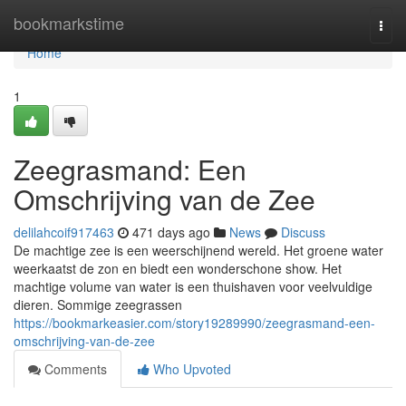
Home
bookmarkstime
Togg
navi
Home
1
Zeegrasmand: Een
Omschrijving van de Zee
delilahcoif917463
471 days ago
News
Discuss
De machtige zee is een weerschijnend wereld. Het groene water
weerkaatst de zon en biedt een wonderschone show. Het
machtige volume van water is een thuishaven voor veelvuldige
dieren. Sommige zeegrassen
https://bookmarkeasier.com/story19289990/zeegrasmand-een-
omschrijving-van-de-zee
Comments
Who Upvoted