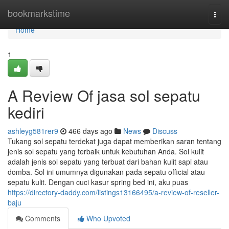
Home
bookmarkstime
Togg
navi
Home
1
A Review Of jasa sol sepatu
kediri
ashleyg581rer9
466 days ago
News
Discuss
Tukang sol sepatu terdekat juga dapat memberikan saran tentang
jenis sol sepatu yang terbaik untuk kebutuhan Anda. Sol kulit
adalah jenis sol sepatu yang terbuat dari bahan kulit sapi atau
domba. Sol ini umumnya digunakan pada sepatu official atau
sepatu kulit. Dengan cuci kasur spring bed ini, aku puas
https://directory-daddy.com/listings13166495/a-review-of-reseller-
baju
Comments
Who Upvoted