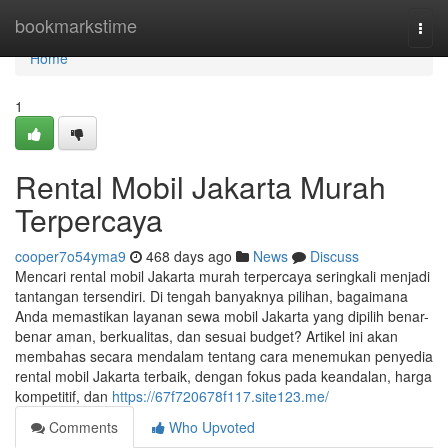
Home
bookmarkstime
Togg
navi
Home
1
Rental Mobil Jakarta Murah
Terpercaya
cooper7o54yma9
468 days ago
News
Discuss
Mencari rental mobil Jakarta murah terpercaya seringkali menjadi
tantangan tersendiri. Di tengah banyaknya pilihan, bagaimana
Anda memastikan layanan sewa mobil Jakarta yang dipilih benar-
benar aman, berkualitas, dan sesuai budget? Artikel ini akan
membahas secara mendalam tentang cara menemukan penyedia
rental mobil Jakarta terbaik, dengan fokus pada keandalan, harga
kompetitif, dan
https://67f720678f117.site123.me/
Comments
Who Upvoted