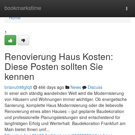
Home
bookmarkstime
Togg
navi
Home
1
Renovierung Haus Kosten:
Diese Posten sollten Sie
kennen
brianu098gfq5
466 days ago
News
Discuss
In einer sich ständig wandelnden Welt wird die Modernisierung
von Häusern und Wohnungen immer wichtiger. Ob energetische
Sanierung, komplette Haus Modernisierung oder die liebevolle
Renovierung eines alten Hauses – gut geplante Baudekoration
und professionelle Planungsleistungen sind entscheidend für
langfristigen Erfolg und Werterhalt. Baudekoration Frankfurt am
Main bietet Ihnen umf...