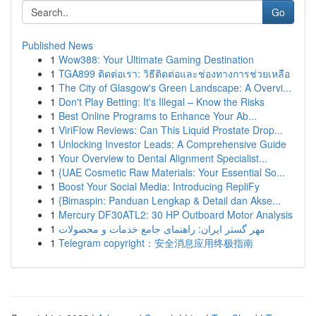
Go
Published News
1
Wow388: Your Ultimate Gaming Destination
1
TGA899 ติดต่อเรา: วิธีติดต่อและช่องทางการช่วยเหลือ
1
The City of Glasgow's Green Landscape: A Overvi...
1
Don't Play Betting: It's Illegal – Know the Risks
1
Best Online Programs to Enhance Your Ab...
1
ViriFlow Reviews: Can This Liquid Prostate Drop...
1
Unlocking Investor Leads: A Comprehensive Guide
1
Your Overview to Dental Alignment Specialist...
1
{UAE Cosmetic Raw Materials: Your Essential So...
1
Boost Your Social Media: Introducing RepliFy
1
{Bimaspin: Panduan Lengkap & Detail dan Akse...
1
Mercury DF30ATL2: 30 HP Outboard Motor Analysis
1
مهر گستر ایران: راهنمای جامع خدمات و محصولات
1
Telegram copyright：安全消息应用终极指南