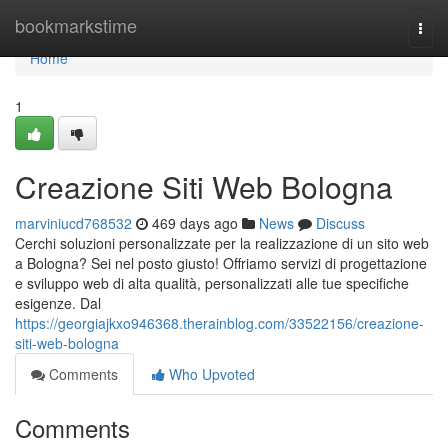
Home
bookmarkstime
Togg
navi
Home
1
Creazione Siti Web Bologna
marviniucd768532
469 days ago
News
Discuss
Cerchi soluzioni personalizzate per la realizzazione di un sito web
a Bologna? Sei nel posto giusto! Offriamo servizi di progettazione
e sviluppo web di alta qualità, personalizzati alle tue specifiche
esigenze. Dal
https://georgiajkxo946368.therainblog.com/33522156/creazione-
siti-web-bologna
Comments
Who Upvoted
Comments