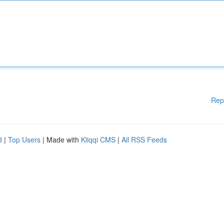
Rep
d
|
Top Users
| Made with
Kliqqi CMS
|
All RSS Feeds