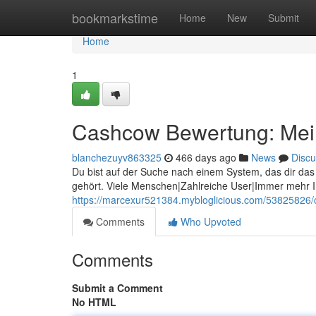
Home
bookmarkstime
Home
New
Submit
Home
1
Cashcow Bewertung: Mein 
blanchezuyv863325
466 days ago
News
Discu
Du bist auf der Suche nach einem System, das dir da
gehört. Viele Menschen|Zahlreiche User|Immer mehr I
https://marcexur521384.mybloglicious.com/53825826/c
Comments
Who Upvoted
Comments
Submit a Comment
No HTML