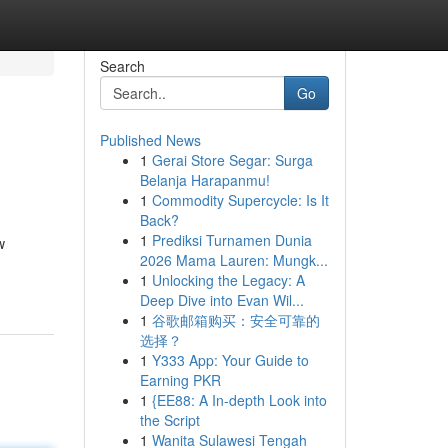
Search
Go
Published News
1
Gerai Store Segar: Surga
Belanja Harapanmu!
1
Commodity Supercycle: Is It
Back?
1
Prediksi Turnamen Dunia
w
2026 Mama Lauren: Mungk...
1
Unlocking the Legacy: A
Deep Dive into Evan Wil...
1
谷歌邮箱购买：安全可靠的
选择？
1
Y333 App: Your Guide to
Earning PKR
1
{EE88: A In-depth Look into
the Script
1
Wanita Sulawesi Tengah