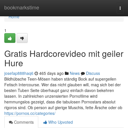
Home
bookmarkstime
Togg
navi
Home
1
Gratis Hardcorevideo mit geiler
Hure
josefap888haq6
465 days ago
News
Discuss
Bildhübsche Teen-Mösen haben ständig Bock auf supergeilen
Fetisch Intercourse. Wer das nicht glauben will, mag sich bei der
besten Tuben Seite überhaupt ganz einfach davon bekehren
lassen. In zahlreichen unzensierten Pornofilme wird
hemmungslos gezeigt, dass die tabulosen Pornostars absolut
rigoros sind. Ob person auf gierige Muschis, fette Ärsche oder ob
https://pornos.cc/categories/
Comments
Who Upvoted