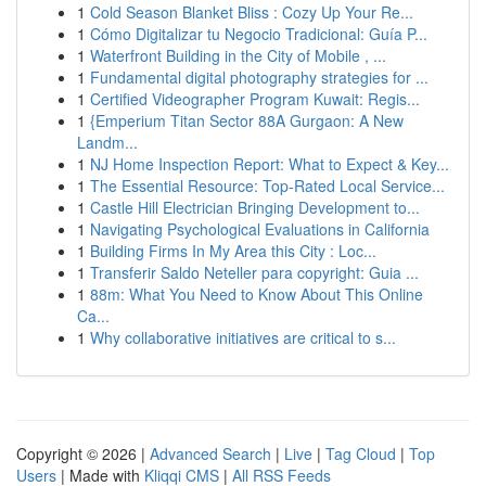
1
Cold Season Blanket Bliss : Cozy Up Your Re...
1
Cómo Digitalizar tu Negocio Tradicional: Guía P...
1
Waterfront Building in the City of Mobile , ...
1
Fundamental digital photography strategies for ...
1
Certified Videographer Program Kuwait: Regis...
1
{Emperium Titan Sector 88A Gurgaon: A New
Landm...
1
NJ Home Inspection Report: What to Expect & Key...
1
The Essential Resource: Top-Rated Local Service...
1
Castle Hill Electrician Bringing Development to...
1
Navigating Psychological Evaluations in California
1
Building Firms In My Area this City : Loc...
1
Transferir Saldo Neteller para copyright: Guia ...
1
88m: What You Need to Know About This Online
Ca...
1
Why collaborative initiatives are critical to s...
Copyright © 2026 |
Advanced Search
|
Live
|
Tag Cloud
|
Top
Users
| Made with
Kliqqi CMS
|
All RSS Feeds