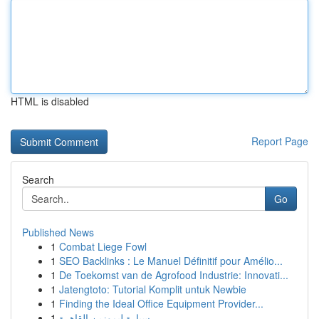
HTML is disabled
Report Page
Search
Go
Published News
1
Combat Liege Fowl
1
SEO Backlinks : Le Manuel Définitif pour Amélio...
1
De Toekomst van de Agrofood Industrie: Innovati...
1
Jatengtoto: Tutorial Komplit untuk Newbie
1
Finding the Ideal Office Equipment Provider...
1
سيارة ليموزين القاهرة