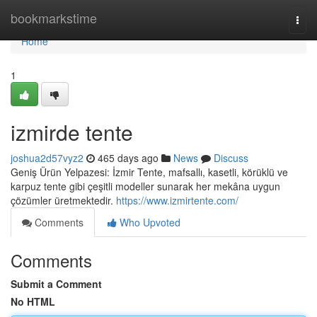
Home
bookmarkstime
Togg
navi
Home
1
izmirde tente
joshua2d57vyz2
465 days ago
News
Discuss
Geniş Ürün Yelpazesi: İzmir Tente, mafsallı, kasetli, körüklü ve
karpuz tente gibi çeşitli modeller sunarak her mekâna uygun
çözümler üretmektedir.
https://www.izmirtente.com/
Comments
Who Upvoted
Comments
Submit a Comment
No HTML