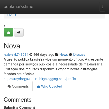
Home
bookmarkstime
Togg
navi
Home
1
Nova
lexielevk748534
466 days ago
News
Discuss
A gestão pública brasileira vive um momento crítico. A crescente
demanda por serviços públicos e a necessidade de maximizar a
utilização dos recursos disponíveis exigem novas estratégias,
focadas em eficácia.
https://roydoqg419210.bligblogging.com/profile
Comments
Who Upvoted
Comments
Submit a Comment