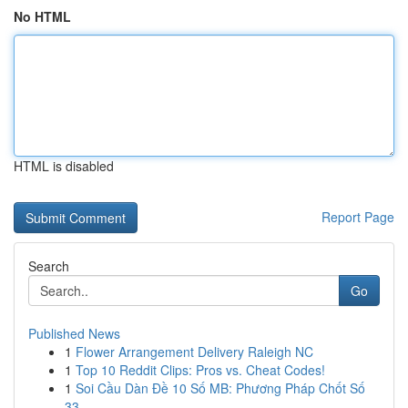
No HTML
HTML is disabled
Report Page
Search
Go
Published News
1
Flower Arrangement Delivery Raleigh NC
1
Top 10 Reddit Clips: Pros vs. Cheat Codes!
1
Soi Cầu Dàn Đề 10 Số MB: Phương Pháp Chốt Số
33...