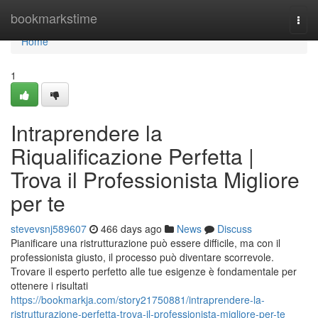
Home
bookmarkstime
Togg
navi
Home
1
Intraprendere la
Riqualificazione Perfetta |
Trova il Professionista Migliore
per te
stevevsnj589607
466 days ago
News
Discuss
Pianificare una ristrutturazione può essere difficile, ma con il
professionista giusto, il processo può diventare scorrevole.
Trovare il esperto perfetto alle tue esigenze è fondamentale per
ottenere i risultati
https://bookmarkja.com/story21750881/intraprendere-la-
ristrutturazione-perfetta-trova-il-professionista-migliore-per-te