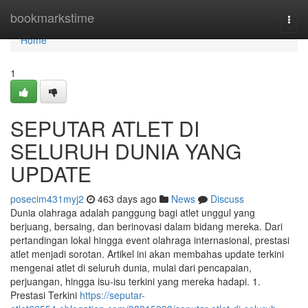
Home
bookmarkstime
Togg
navi
Home
1
SEPUTAR ATLET DI
SELURUH DUNIA YANG
UPDATE
posecim431myj2
463 days ago
News
Discuss
Dunia olahraga adalah panggung bagi atlet unggul yang
berjuang, bersaing, dan berinovasi dalam bidang mereka. Dari
pertandingan lokal hingga event olahraga internasional, prestasi
atlet menjadi sorotan. Artikel ini akan membahas update terkini
mengenai atlet di seluruh dunia, mulai dari pencapaian,
perjuangan, hingga isu-isu terkini yang mereka hadapi. 1.
Prestasi Terkini
https://seputar-