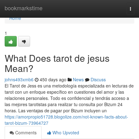
Home
bookmarkstime
Togg
navi
Home
1
What Does tarot de jesus
Mean?
johns493xmb6
450 days ago
News
Discuss
El Tarot de Jess es una metodología especializada en lecturas de
tarot con un enfoque específico en cuestiones del amor y las
relaciones personales. Todo es confidencial y tendrás acceso a
las mejores tarotistas para realizar tu consulta por Bizum 24
horas. Las ventajas de pagar por Bizum incluyen un
https://amorpropio51728.blogolize.com/not-known-facts-about-
tarot-bizum-73964727
Comments
Who Upvoted