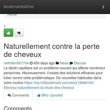
Home
bookmarkstime
Togg
navi
Home
1
Naturellement contre la perte
de cheveux
neilnfem067704
450 days ago
News
Discuss
Le déclin capillaire est un problème courant qui affecte nombreux
personnes. Heureusement, il existe des solutions efficaces pour
lutter contre cette problématique. De nouvelles habitudes dans
votre routine
https://top100bookmark.com/story19669150/
Éliminez-naturellement-la-chute-des-cheveux
Comments
Who Upvoted
Comments