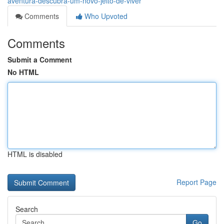
aventura-descubra-um-novo-jeito-de-viver
Comments
Who Upvoted
Comments
Submit a Comment
No HTML
HTML is disabled
Report Page
Search
Go