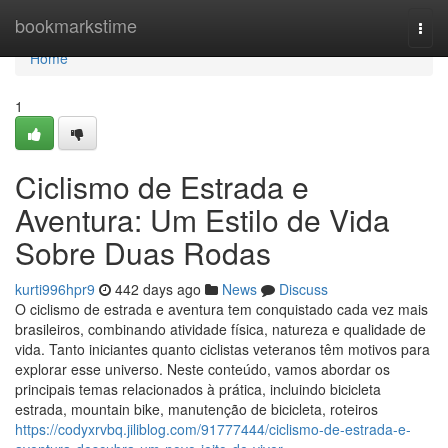
Home
bookmarkstime
Togg
navi
Home
1
Ciclismo de Estrada e
Aventura: Um Estilo de Vida
Sobre Duas Rodas
kurti996hpr9
442 days ago
News
Discuss
O ciclismo de estrada e aventura tem conquistado cada vez mais
brasileiros, combinando atividade física, natureza e qualidade de
vida. Tanto iniciantes quanto ciclistas veteranos têm motivos para
explorar esse universo. Neste conteúdo, vamos abordar os
principais temas relacionados à prática, incluindo bicicleta
estrada, mountain bike, manutenção de bicicleta, roteiros
https://codyxrvbq.jiliblog.com/91777444/ciclismo-de-estrada-e-