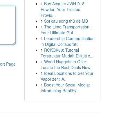
1
Buy Acquire JWH-018
Powder: Your Trusted
Provid...
1
Soi cầu song thủ đề MB
1
The Limo Transportation :
Your Ultimate Gui...
1
Leadership Communication
in Digital Collaborati...
1
ROKOK88: Tutorial
Terstruktur Mudah Diikuti c...
1
Wood Nuggets to Offer:
ort Page
Locate the Best Deals Now
1
Ideal Locations to Set Your
Vaporizer : A...
1
Boost Your Social Media:
Introducing RepliFy