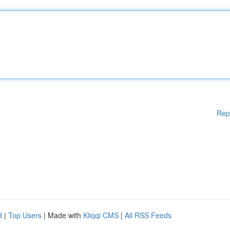
Rep
d
|
Top Users
| Made with
Kliqqi CMS
|
All RSS Feeds