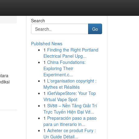
Search
Go
Published News
1
Finding the Right Portland
Electrical Panel Upg...
1
China Foundations:
Exploring Their
Experiment.c...
ntara
1
L'organisation copyright :
diksi
Mythes et Réalités
1
iGetVapeStore: Your Top
Virtual Vape Spot
1
SV88 – Nền Tảng Giải Trí
Trực Tuyến Hiện Đại Vớ...
1
Preparación paso a paso
para un itinerario in...
1
Acheter ce produit Fury :
Un Guide Détail...