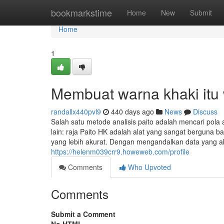
Home
bookmarkstime
Home
New
Submit
Home
1
Membuat warna khaki itu
randallx440pvl9
440 days ago
News
Discuss
Salah satu metode analisis paito adalah mencari pol
lain: raja Paito HK adalah alat yang sangat berguna 
yang lebih akurat. Dengan mengandalkan data yang ak
https://helenm039crr9.howeweb.com/profile
Comments
Who Upvoted
Comments
Submit a Comment