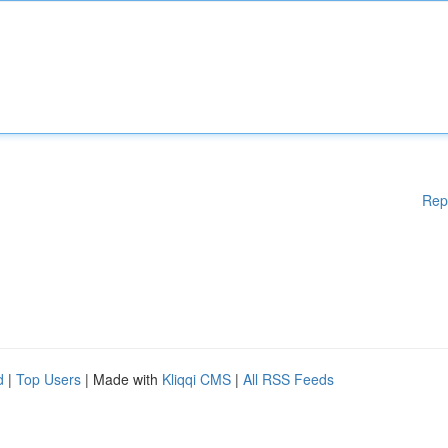
Rep
d
|
Top Users
| Made with
Kliqqi CMS
|
All RSS Feeds