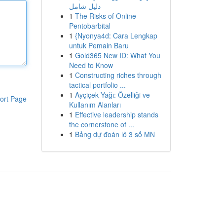
دليل شامل
1
The Risks of Online
Pentobarbital
1
{Nyonya4d: Cara Lengkap
untuk Pemain Baru
1
Gold365 New ID: What You
Need to Know
1
Constructing riches through
tactical portfolio ...
1
Ayçiçek Yağı: Özelliği ve
ort Page
Kullanım Alanları
1
Effective leadership stands
the cornerstone of ...
1
Bảng dự đoán lô 3 số MN