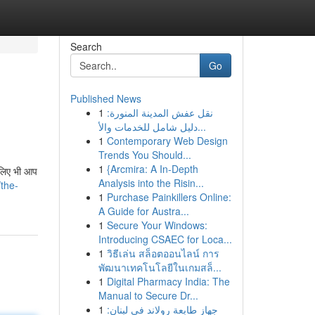
Search
Go
Published News
1
نقل عفش المدينة المنورة:
دليل شامل للخدمات والأ...
1
Contemporary Web Design
Trends You Should...
1
{Arcmira: A In-Depth
 लिए भी आप
Analysis into the Risin...
/the-
1
Purchase Painkillers Online:
A Guide for Austra...
1
Secure Your Windows:
Introducing CSAEC for Loca...
1
วิธีเล่น สล็อตออนไลน์ การ
พัฒนาเทคโนโลยีในเกมสล็...
1
Digital Pharmacy India: The
Manual to Secure Dr...
1
جهاز طابعة رولاند في لبنان: