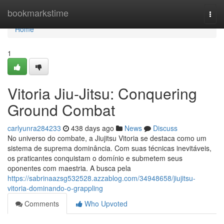
Home
bookmarkstime
Togg
navi
Home
1
Vitoria Jiu-Jitsu: Conquering
Ground Combat
carlyunra284233
438 days ago
News
Discuss
No universo do combate, a Jiujitsu Vitoria se destaca como um
sistema de suprema dominância. Com suas técnicas inevitáveis,
os praticantes conquistam o domínio e submetem seus
oponentes com maestria. A busca pela
https://sabrinaazsg532528.azzablog.com/34948658/jiujitsu-
vitoria-dominando-o-grappling
Comments
Who Upvoted