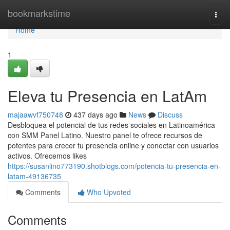
Home
bookmarkstime
Togg
navi
Home
1
Eleva tu Presencia en LatAm
majaawvf750748
437 days ago
News
Discuss
Desbloquea el potencial de tus redes sociales en Latinoamérica
con SMM Panel Latino. Nuestro panel te ofrece recursos de
potentes para crecer tu presencia online y conectar con usuarios
activos. Ofrecemos likes
https://susanlino773190.shotblogs.com/potencia-tu-presencia-en-
latam-49136735
Comments
Who Upvoted
Comments