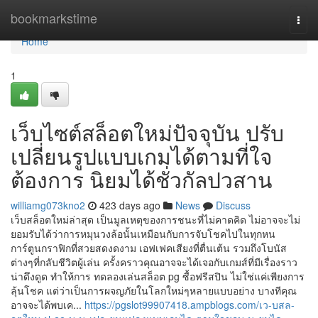
Home
bookmarkstime
Togg
navi
Home
1
เว็บไซต์สล็อตใหม่ปัจจุบัน ปรับ
เปลี่ยนรูปแบบเกมได้ตามที่ใจ
ต้องการ นิยมได้ชั่วกัลปวสาน
williamg073kno2
423 days ago
News
Discuss
เว็บสล็อตใหม่ล่าสุด เป็นมูลเหตุของการชนะที่ไม่คาดคิด ไม่อาจจะไม่
ยอมรับได้ว่าการหมุนวงล้อนั้นเหมือนกับการจับโชคไปในทุกหน
การ์ตูนกราฟิกที่สวยสดงดงาม เอฟเฟคเสียงที่ตื่นเต้น รวมถึงโบนัส
ต่างๆที่กลับชีวิตผู้เล่น ครั้งคราวคุณอาจจะได้เจอกับเกมส์ที่มีเรื่องราว
น่าดึงดูด ทำให้การ ทดลองเล่นสล็อต pg ซื้อฟรีสปิน ไม่ใช่แค่เพียงการ
ลุ้นโชค แต่ว่าเป็นการผจญภัยในโลกใหม่ๆหลายแบบอย่าง บางทีคุณ
อาจจะได้พบเค...
https://pgslot99907418.ampblogs.com/เว-บสล-