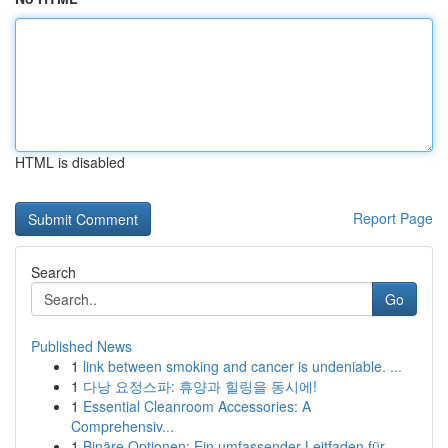
HTML is disabled
Report Page
Search
Go
Published News
1
link between smoking and cancer is undeniable. ...
1
다낭 요정스파: 휴양과 힐링을 동시에!
1
Essential Cleanroom Accessories: A
Comprehensiv...
1
Binäre Optionen: Ein umfassender Leitfaden für ...