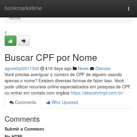
Home
bookmarkstime
Togg
navi
Home
1
Buscar CPF por Nome
agneshplz611300
419 days ago
News
Discuss
Você precisa averiguar o número de CPF de alguém usando
apenas o nome? Existem diversas formas de fazer isso. Você
pode utilizar recursos online especializados em pesquisa de CPF,
ou entrar em contato com órgãos
https://descobrircpf.com.br/
Comments
Who Upvoted
Comments
Submit a Comment
No HTML