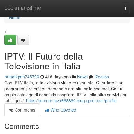
Home
bookmarkstime
Togg
navi
Home
1
IPTV: Il Futuro della
Televisione in Italia
rafaelfqmh745790
418 days ago
News
Discuss
Con IPTV Italia, la televisione viene reinventata. Guardare i tuoi
programmi preferiti on demand è ora più facile che mai. Con un
ampia catalogo di canali da scegliere, IPTV Italia offre servizi per
tutti i gusti.
https://ammarnpzx668860.blog-gold.com/profile
Comments
Who Upvoted
Comments