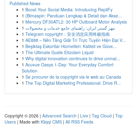
Published News
1
Boost Your Social Media: Introducing RepliFy
1
{Bimaspin: Panduan Lengkap & Detail dan Akse...
1
Mercury DF30ATL2: 30 HP Outboard Motor Analysis
1
مهر گستر ایران: راهنمای جامع خدمات و محصولات
1
Telegram copyright：安全消息应用终极指南
1
AE888 – Nền Tảng Giải Trí Trực Tuyến Hiện Đại V...
1
Beşiktaş Eskortlar Hizmetleri: Kaliteli ve Güve...
1
The Ultimate Guide Etizolam Liquid
1
Why digital innovation continues to drive unmat...
1
Acuvue Oasys 1-Day: Your Everyday Comfort
Solution
1
Se procurer de la copyright via le web au Canada
1
The Top Digital Marketing Professional: Drive R...
Copyright © 2026 |
Advanced Search
|
Live
|
Tag Cloud
|
Top
Users
| Made with
Kliqqi CMS
|
All RSS Feeds