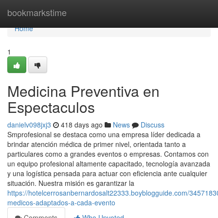
Home
bookmarkstime
Home
1
Medicina Preventiva en
Espectaculos
danielv098jxj3
418 days ago
News
Discuss
Smprofesional se destaca como una empresa líder dedicada a
brindar atención médica de primer nivel, orientada tanto a
particulares como a grandes eventos o empresas. Contamos con
un equipo profesional altamente capacitado, tecnología avanzada
y una logística pensada para actuar con eficiencia ante cualquier
situación. Nuestra misión es garantizar la
https://hotelcerrosanbernardosalt22333.boyblogguide.com/34571830
medicos-adaptados-a-cada-evento
Comments
Who Upvoted