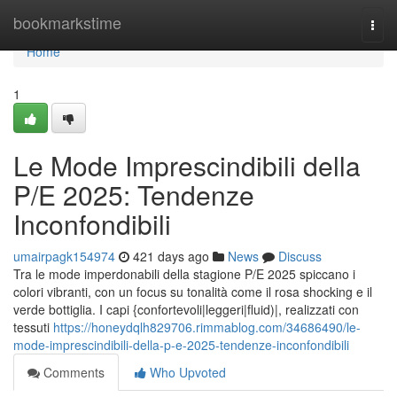
Home
bookmarkstime
Togg
navi
Home
1
Le Mode Imprescindibili della
P/E 2025: Tendenze
Inconfondibili
umairpagk154974
421 days ago
News
Discuss
Tra le mode imperdonabili della stagione P/E 2025 spiccano i
colori vibranti, con un focus su tonalità come il rosa shocking e il
verde bottiglia. I capi {confortevoli|leggeri|fluid)|, realizzati con
tessuti
https://honeydqlh829706.rimmablog.com/34686490/le-
mode-imprescindibili-della-p-e-2025-tendenze-inconfondibili
Comments
Who Upvoted