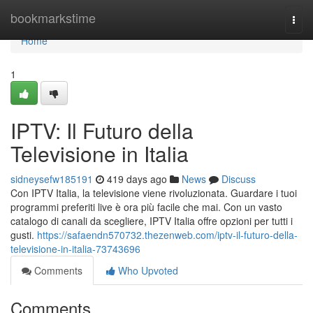
Home
bookmarkstime
Togg
navi
Home
1
IPTV: Il Futuro della
Televisione in Italia
sidneysefw185191
419 days ago
News
Discuss
Con IPTV Italia, la televisione viene rivoluzionata. Guardare i tuoi
programmi preferiti live è ora più facile che mai. Con un vasto
catalogo di canali da scegliere, IPTV Italia offre opzioni per tutti i
gusti.
https://safaendn570732.thezenweb.com/iptv-il-futuro-della-
televisione-in-italia-73743696
Comments
Who Upvoted
Comments