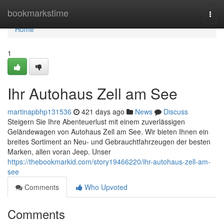
Home
bookmarkstime
Togg
navi
Home
1
Ihr Autohaus Zell am See
martinapbhp131536
421 days ago
News
Discuss
Steigern Sie Ihre Abenteuerlust mit einem zuverlässigen
Geländewagen von Autohaus Zell am See. Wir bieten Ihnen ein
breites Sortiment an Neu- und Gebrauchtfahrzeugen der besten
Marken, allen voran Jeep. Unser
https://thebookmarkid.com/story19466220/ihr-autohaus-zell-am-
see
Comments
Who Upvoted
Comments